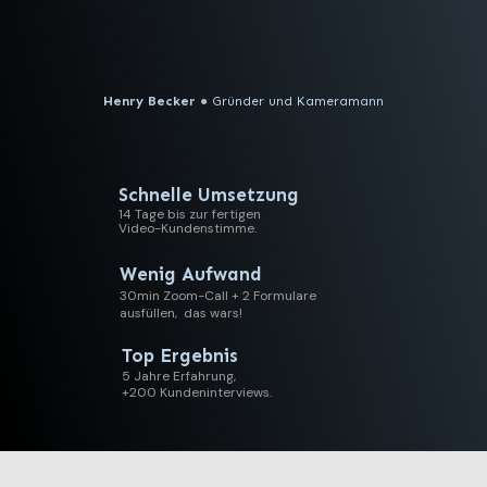
Henry Becker
●
Gründer und Kameramann
Schnelle Umsetzung
14 Tage bis zur fertigen
Video-Kundenstimme.
Wenig Aufwand
30min Zoom-Call + 2 Formulare
ausfüllen, das wars!
Top Ergebnis
5 Jahre Erfahrung,
+200 Kundeninterviews.